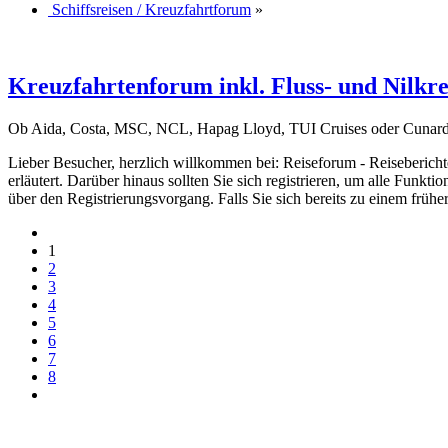
Schiffsreisen / Kreuzfahrtforum
»
Kreuzfahrtenforum inkl. Fluss- und Nilkr
Ob Aida, Costa, MSC, NCL, Hapag Lloyd, TUI Cruises oder Cunard u
Lieber Besucher, herzlich willkommen bei: Reiseforum - Reiseberichte. F
erläutert. Darüber hinaus sollten Sie sich registrieren, um alle Funkt
über den Registrierungsvorgang. Falls Sie sich bereits zu einem frühe
1
2
3
4
5
6
7
8