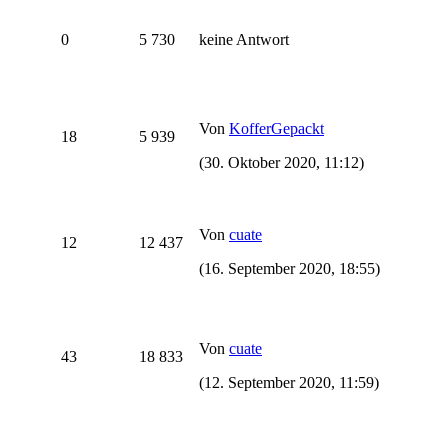
0
5 730
keine Antwort
Von
KofferGepackt
18
5 939
(30. Oktober 2020, 11:12)
Von
cuate
12
12 437
(16. September 2020, 18:55)
Von
cuate
43
18 833
(12. September 2020, 11:59)