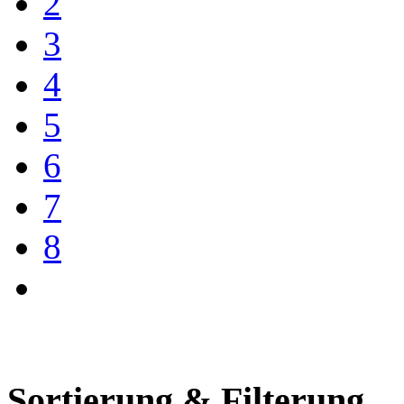
2
3
4
5
6
7
8
Sortierung & Filterung