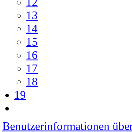
12
13
14
15
16
17
18
19
Benutzerinformationen übe