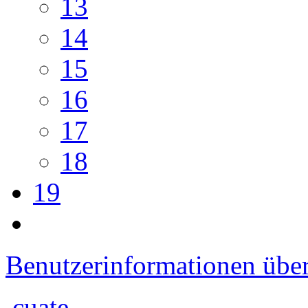
13
14
15
16
17
18
19
Benutzerinformationen übe
cuate