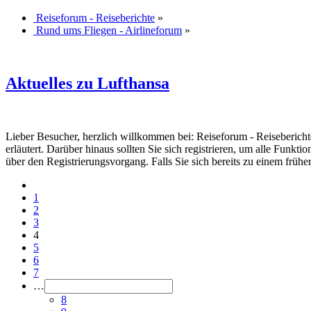
Reiseforum - Reiseberichte
»
Rund ums Fliegen - Airlineforum
»
Aktuelles zu Lufthansa
Lieber Besucher, herzlich willkommen bei: Reiseforum - Reiseberichte. F
erläutert. Darüber hinaus sollten Sie sich registrieren, um alle Funkt
über den Registrierungsvorgang. Falls Sie sich bereits zu einem frühe
1
2
3
4
5
6
7
…
8