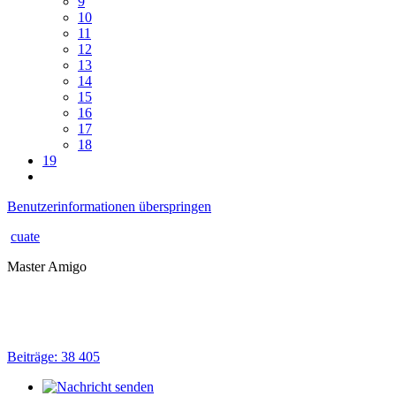
9
10
11
12
13
14
15
16
17
18
19
Benutzerinformationen überspringen
cuate
Master Amigo
Beiträge: 38 405