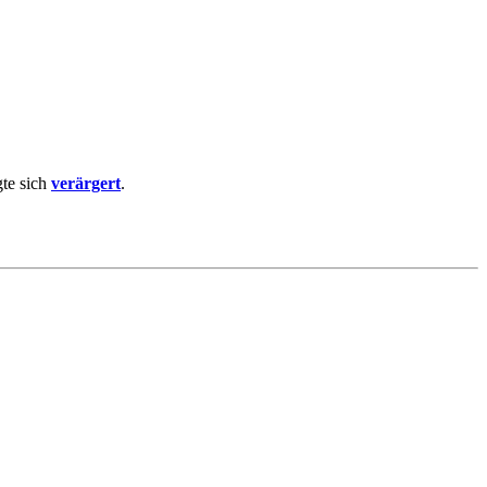
gte sich
verärgert
.