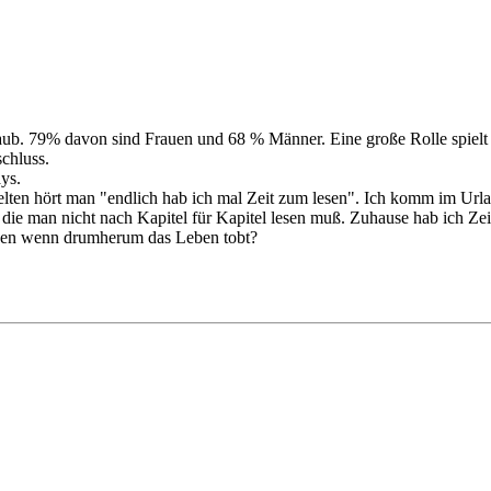
b. 79% davon sind Frauen und 68 % Männer. Eine große Rolle spielt 
chluss.
ys.
lten hört man "endlich hab ich mal Zeit zum lesen". Ich komm im Urla
e, die man nicht nach Kapitel für Kapitel lesen muß. Zuhause hab ich Z
igen wenn drumherum das Leben tobt?