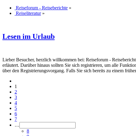
Reiseforum - Reiseberichte
»
Reiseliteratur
»
Lesen im Urlaub
Lieber Besucher, herzlich willkommen bei: Reiseforum - Reiseberichte. F
erläutert. Darüber hinaus sollten Sie sich registrieren, um alle Funkt
über den Registrierungsvorgang. Falls Sie sich bereits zu einem frühe
1
2
3
4
5
6
7
…
8