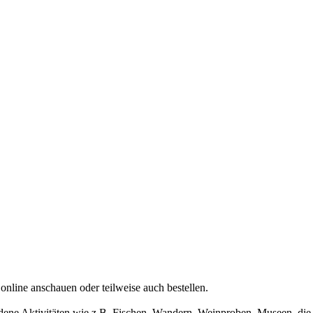
nline anschauen oder teilweise auch bestellen.
iedene Aktivitäten wie z.B. Fischen, Wandern, Weinproben, Museen, di