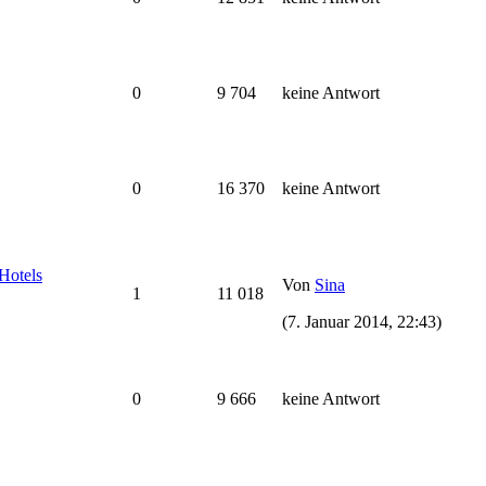
0
9 704
keine Antwort
0
16 370
keine Antwort
Hotels
Von
Sina
1
11 018
(7. Januar 2014, 22:43)
0
9 666
keine Antwort