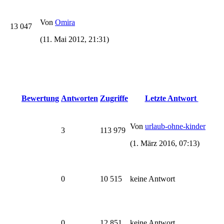
Von
Omira
13 047
(11. Mai 2012, 21:31)
Bewertung
Antworten
Zugriffe
Letzte Antwort
Von
urlaub-ohne-kinder
3
113 979
(1. März 2016, 07:13)
0
10 515
keine Antwort
0
12 851
keine Antwort