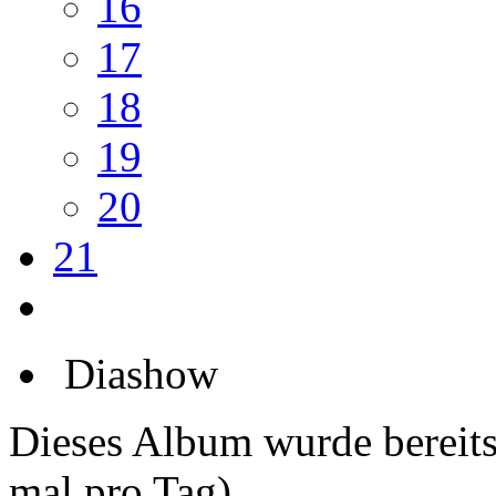
16
17
18
19
20
21
Diashow
Dieses Album wurde bereit
mal pro Tag).