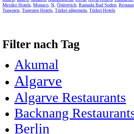
Mexiko Hotels
,
Monaco
,
N
,
Österreich
,
Ramada Bad Soden
,
Restaur
Tunesien
,
Tunesien Hotels
,
Türkei allgemein
,
Türkei Hotels
Filter nach Tag
Akumal
Algarve
Algarve Restaurants
Backnang Restaurant
Berlin