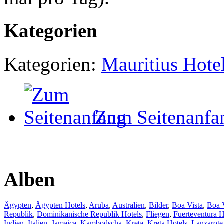
Kategorien
Kategorien:
Mauritius Hote
Zum Seitenanfa
Alben
Ägypten
,
Ägypten Hotels
,
Aruba
,
Australien
,
Bilder
,
Boa Vista
,
Boa V
Republik
,
Dominikanische Republik Hotels
,
Fliegen
,
Fuerteventura H
Indien
,
Italien
,
Jamaica
,
Kambodscha
,
Kreta
,
Kreta Hotels
,
Lanzarote