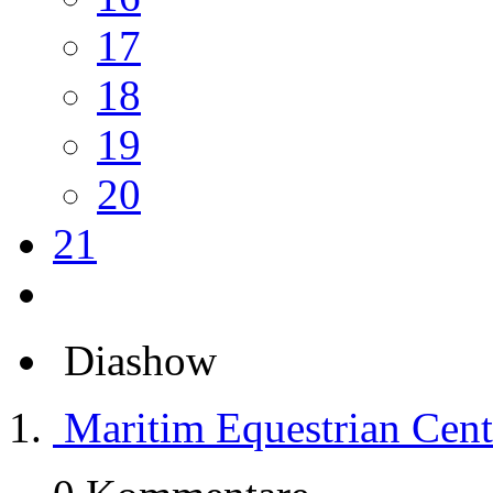
17
18
19
20
21
Diashow
Maritim Equestrian Cent