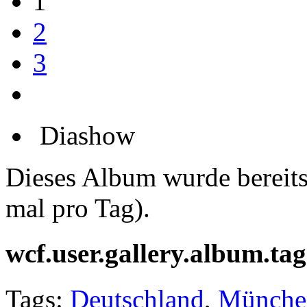
1
2
3
Diashow
Dieses Album wurde bereit
mal pro Tag).
wcf.user.gallery.album.tag
Tags:
Deutschland
,
Münche