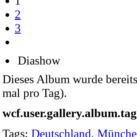
1
2
3
Diashow
Dieses Album wurde bereit
mal pro Tag).
wcf.user.gallery.album.tag
Tags:
Deutschland
,
Münche