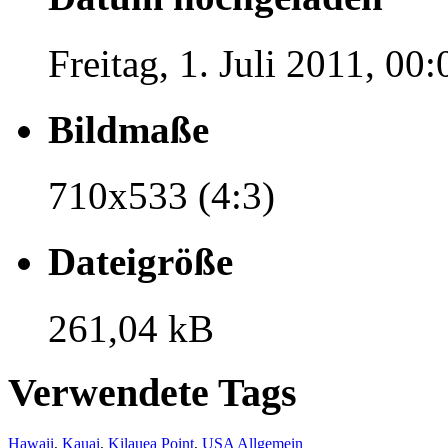
Freitag, 1. Juli 2011, 00:
Bildmaße
710x533 (4:3)
Dateigröße
261,04 kB
Verwendete Tags
Hawaii
,
Kauai
,
Kilauea Point
,
USA Allgemein