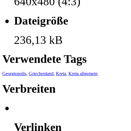
640x480 (4:3)
Dateigröße
236,13 kB
Verwendete Tags
Georgiopolis
,
Griechenland
,
Kreta
,
Kreta allgemein
Verbreiten
Verlinken