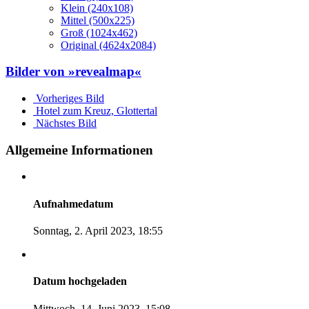
Klein (240x108)
Mittel (500x225)
Groß (1024x462)
Original (4624x2084)
Bilder von »revealmap«
Vorheriges Bild
Hotel zum Kreuz, Glottertal
Nächstes Bild
Allgemeine Informationen
Aufnahmedatum
Sonntag, 2. April 2023, 18:55
Datum hochgeladen
Mittwoch, 14. Juni 2023, 15:08