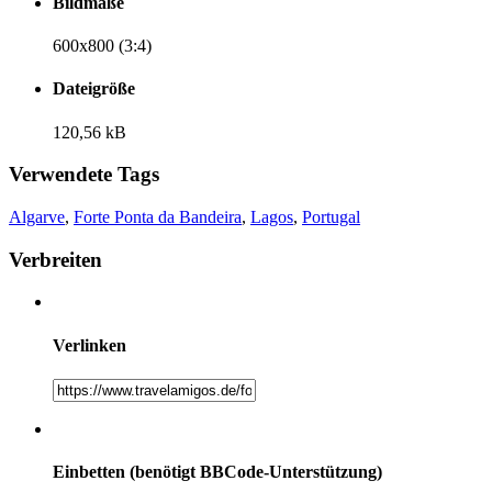
Bildmaße
600x800 (3:4)
Dateigröße
120,56 kB
Verwendete Tags
Algarve
,
Forte Ponta da Bandeira
,
Lagos
,
Portugal
Verbreiten
Verlinken
Einbetten (benötigt BBCode-Unterstützung)