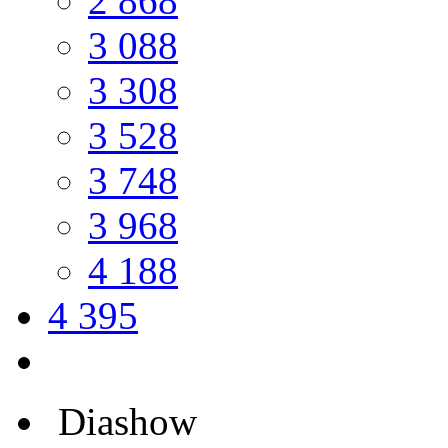
2 868
3 088
3 308
3 528
3 748
3 968
4 188
4 395
Diashow