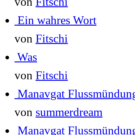
von
Fitschi
Ein wahres Wort
von
Fitschi
Was
von
Fitschi
Manavgat Flussmündun
von
summerdream
Manavgat Flussmündun