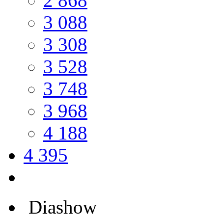
2 868
3 088
3 308
3 528
3 748
3 968
4 188
4 395
Diashow