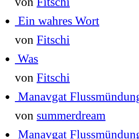
von
Fitschi
Ein wahres Wort
von
Fitschi
Was
von
Fitschi
Manavgat Flussmündun
von
summerdream
Manavgat Flussmündun