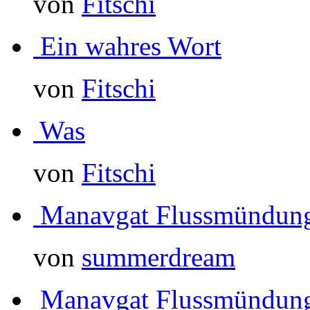
von
Fitschi
Ein wahres Wort
von
Fitschi
Was
von
Fitschi
Manavgat Flussmündun
von
summerdream
Manavgat Flussmündun