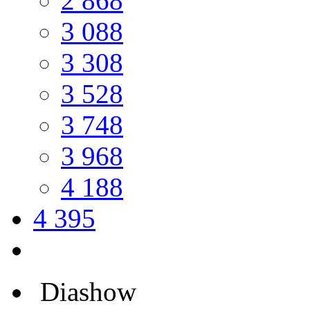
2 868
3 088
3 308
3 528
3 748
3 968
4 188
4 395
Diashow