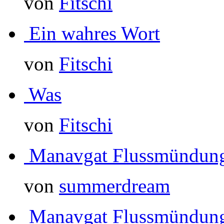
von
Fitschi
Ein wahres Wort
von
Fitschi
Was
von
Fitschi
Manavgat Flussmündun
von
summerdream
Manavgat Flussmündun