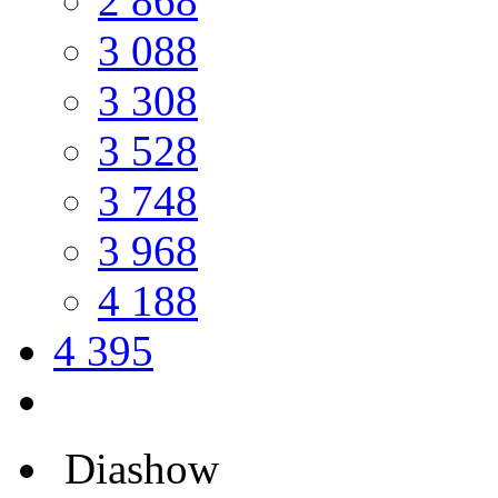
2 868
3 088
3 308
3 528
3 748
3 968
4 188
4 395
Diashow