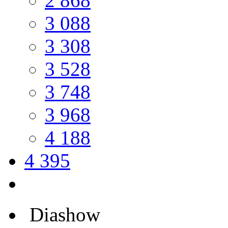
2 868
3 088
3 308
3 528
3 748
3 968
4 188
4 395
Diashow