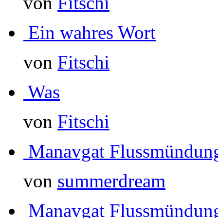
von
Fitschi
Ein wahres Wort
von
Fitschi
Was
von
Fitschi
Manavgat Flussmündun
von
summerdream
Manavgat Flussmündun