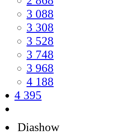
2 868
3 088
3 308
3 528
3 748
3 968
4 188
4 395
Diashow