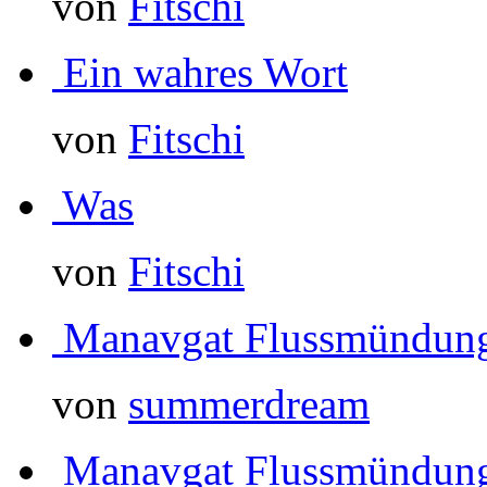
von
Fitschi
Ein wahres Wort
von
Fitschi
Was
von
Fitschi
Manavgat Flussmündun
von
summerdream
Manavgat Flussmündun