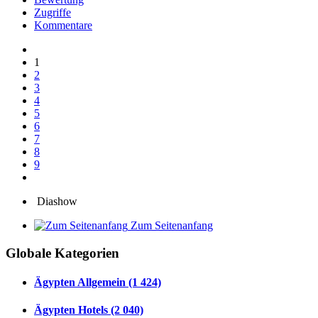
Zugriffe
Kommentare
1
2
3
4
5
6
7
8
9
Diashow
Zum Seitenanfang
Globale Kategorien
Ägypten Allgemein (1 424)
Ägypten Hotels (2 040)