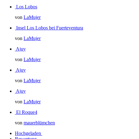
Los Lobos
von
LaMujer
Insel Los Lobos bei Fuerteventura
von
LaMujer
Ajuy
von
LaMujer
Ajuy
von
LaMujer
Ajuy
von
LaMujer
El Roque4
von
mauerblümchen
Hochgeladen
Bewertung