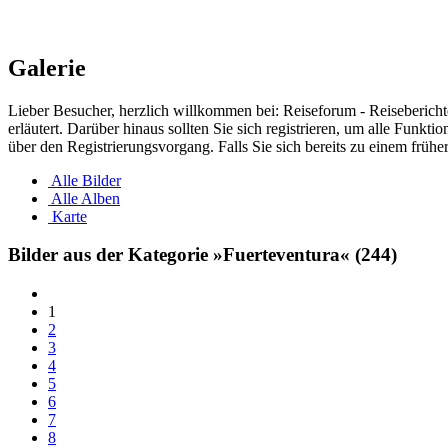
Galerie
Lieber Besucher, herzlich willkommen bei: Reiseforum - Reiseberichte. F
erläutert. Darüber hinaus sollten Sie sich registrieren, um alle Funkt
über den Registrierungsvorgang. Falls Sie sich bereits zu einem frühe
Alle Bilder
Alle Alben
Karte
Bilder aus der Kategorie »Fuerteventura«
(244)
1
2
3
4
5
6
7
8