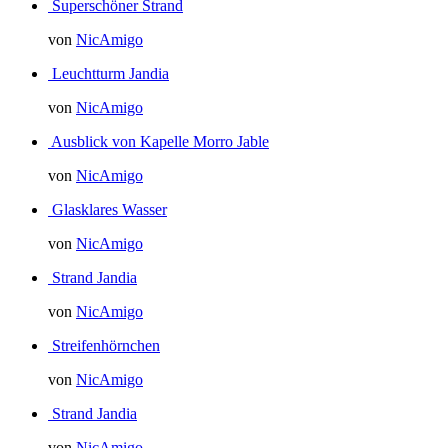
Superschöner Strand
von
NicAmigo
Leuchtturm Jandia
von
NicAmigo
Ausblick von Kapelle Morro Jable
von
NicAmigo
Glasklares Wasser
von
NicAmigo
Strand Jandia
von
NicAmigo
Streifenhörnchen
von
NicAmigo
Strand Jandia
von
NicAmigo