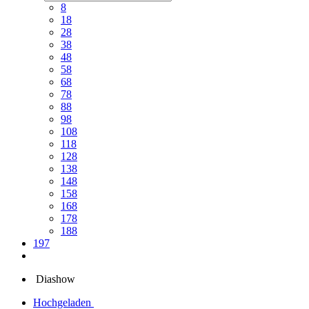
8
18
28
38
48
58
68
78
88
98
108
118
128
138
148
158
168
178
188
197
Diashow
Hochgeladen