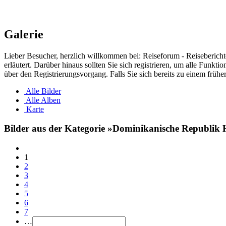
Galerie
Lieber Besucher, herzlich willkommen bei: Reiseforum - Reiseberichte. F
erläutert. Darüber hinaus sollten Sie sich registrieren, um alle Funkt
über den Registrierungsvorgang. Falls Sie sich bereits zu einem frühe
Alle Bilder
Alle Alben
Karte
Bilder aus der Kategorie »Dominikanische Republik 
1
2
3
4
5
6
7
…