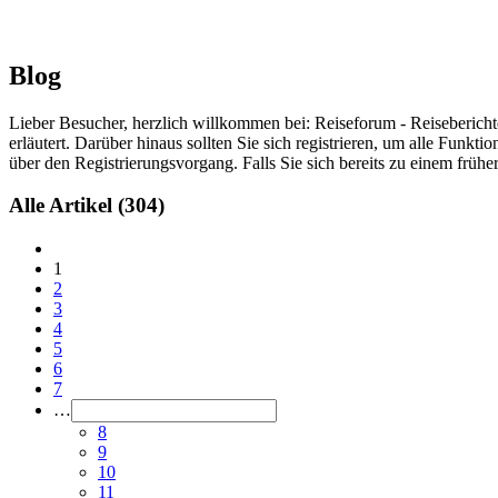
Blog
Lieber Besucher, herzlich willkommen bei: Reiseforum - Reiseberichte. F
erläutert. Darüber hinaus sollten Sie sich registrieren, um alle Funkt
über den Registrierungsvorgang. Falls Sie sich bereits zu einem frühe
Alle Artikel
(304)
1
2
3
4
5
6
7
…
8
9
10
11