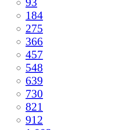
93
184
275
366
457
548
639
730
821
912