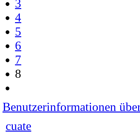
3
4
5
6
7
8
Benutzerinformationen übe
cuate