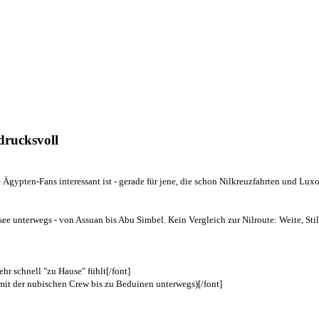
drucksvoll
ige Ägypten-Fans interessant ist - gerade für jene, die schon Nilkreuzfahrten und Lux
ee unterwegs - von Assuan bis Abu Simbel. Kein Vergleich zur Nilroute: Weite, Sti
ehr schnell "zu Hause" fühlt[/font]
it der nubischen Crew bis zu Beduinen unterwegs)[/font]