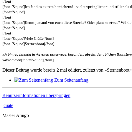
[/font]
[font='&quot']Ich fand es extrem bereichernd - viel ursprünglicher und stiller als 
[font='&quot']
[/font]
[font='&quot']Kennt jemand von euch diese Strecke? Oder plant so etwas? Würde m
[font='&quot']
[/font]
[font='&quot']Viele Grüße[/font]
[font='&quot']Sternenboot[/font]
Ich bin regelmäßig in Ägypten unterwegs, besonders abseits der üblichen Touristen
[font='&quot'][/font]
willkommen
Dieser Beitrag wurde bereits 2 mal editiert, zuletzt von »Sternenboot«
Zum Seitenanfang
Benutzerinformationen überspringen
cuate
Master Amigo