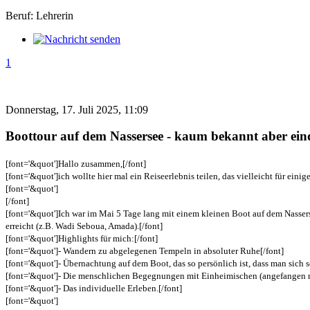
Beruf: Lehrerin
1
Donnerstag, 17. Juli 2025, 11:09
Boottour auf dem Nassersee - kaum bekannt aber ein
[font='&quot']Hallo zusammen,[/font]
[font='&quot']ich wollte hier mal ein Reiseerlebnis teilen, das vielleicht für ein
[font='&quot']
[/font]
[font='&quot']Ich war im Mai 5 Tage lang mit einem kleinen Boot auf dem Nassers
erreicht (z.B. Wadi Seboua, Amada).[/font]
[font='&quot']Highlights für mich:[/font]
[font='&quot']- Wandern zu abgelegenen Tempeln in absoluter Ruhe[/font]
[font='&quot']- Übernachtung auf dem Boot, das so persönlich ist, dass man sich s
[font='&quot']- Die menschlichen Begegnungen mit Einheimischen (angefangen m
[font='&quot']- Das individuelle Erleben.[/font]
[font='&quot']