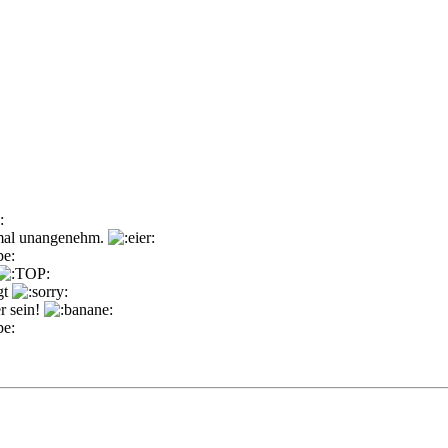
hmal unangenehm.
gt
r sein!