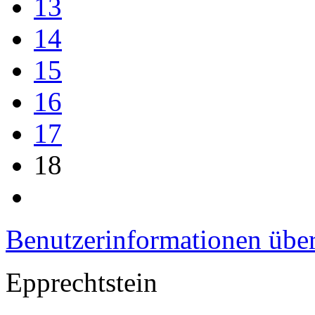
13
14
15
16
17
18
Benutzerinformationen übe
Epprechtstein