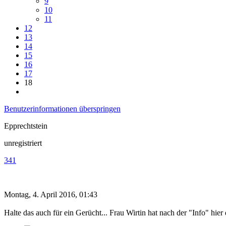
9
10
11
12
13
14
15
16
17
18
Benutzerinformationen überspringen
Epprechtstein
unregistriert
341
Montag, 4. April 2016, 01:43
Halte das auch für ein Gerücht... Frau Wirtin hat nach der "Info" hi