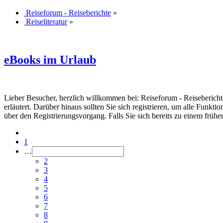
Reiseforum - Reiseberichte
»
Reiseliteratur
»
eBooks im Urlaub
Lieber Besucher, herzlich willkommen bei: Reiseforum - Reiseberichte. F
erläutert. Darüber hinaus sollten Sie sich registrieren, um alle Funkt
über den Registrierungsvorgang. Falls Sie sich bereits zu einem frühe
1
…
2
3
4
5
6
7
8