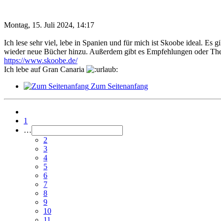
Montag, 15. Juli 2024, 14:17
Ich lese sehr viel, lebe in Spanien und für mich ist Skoobe ideal. Es
wieder neue Bücher hinzu. Außerdem gibt es Empfehlungen oder Them
https://www.skoobe.de/
Ich lebe auf Gran Canaria
Zum Seitenanfang
1
…
2
3
4
5
6
7
8
9
10
11