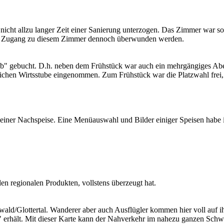
cht allzu langer Zeit einer Sanierung unterzogen. Das Zimmer war so
en Zugang zu diesem Zimmer dennoch überwunden werden.
ub" gebucht. D.h. neben dem Frühstück war auch ein mehrgängiges Abe
ichen Wirtsstube eingenommen. Zum Frühstück war die Platzwahl frei,
iner Nachspeise. Eine Menüauswahl und Bilder einiger Speisen habe ic
len regionalen Produkten, vollstens überzeugt hat.
ald/Glottertal. Wanderer aber auch Ausflügler kommen hier voll auf ihr
 erhält. Mit dieser Karte kann der Nahverkehr im nahezu ganzen Schw