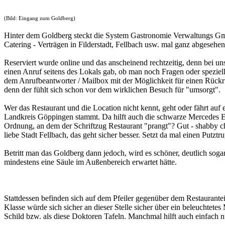
(Bild: Eingang zum Goldberg)
Hinter dem Goldberg steckt die System Gastronomie Verwaltungs Gmb
Catering - Verträgen in Filderstadt, Fellbach usw. mal ganz abgesehen
Reserviert wurde online und das anscheinend rechtzeitig, denn bei 
einen Anruf seitens des Lokals gab, ob man noch Fragen oder speziel
dem Anrufbeantworter / Mailbox mit der Möglichkeit für einen Rückru
denn der fühlt sich schon vor dem wirklichen Besuch für "umsorgt".
Wer das Restaurant und die Location nicht kennt, geht oder fährt auf
Landkreis Göppingen stammt. Da hilft auch die schwarze Mercedes E-K
Ordnung, an dem der Schriftzug Restaurant "prangt"? Gut - shabby chic
liebe Stadt Fellbach, das geht sicher besser. Setzt da mal einen Putz
Betritt man das Goldberg dann jedoch, wird es schöner, deutlich so
mindestens eine Säule im Außenbereich erwartet hätte.
Stattdessen befinden sich auf dem Pfeiler gegenüber dem Restaurante
Klasse würde sich sicher an dieser Stelle sicher über ein beleuchtetes
Schild bzw. als diese Doktoren Tafeln. Manchmal hilft auch einfach 