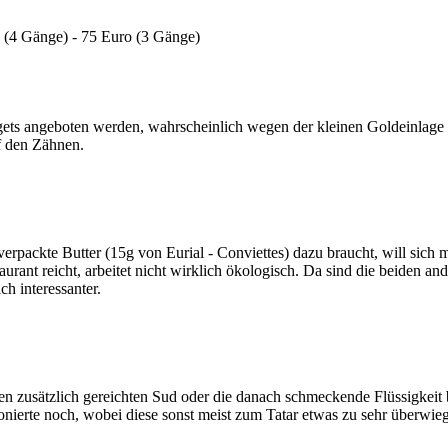
€ (4 Gänge) - 75 Euro (3 Gänge)
gets angeboten werden, wahrscheinlich wegen der kleinen Goldeinlage a
f den Zähnen.
erpackte Butter (15g von Eurial - Conviettes) dazu braucht, will sich m
rant reicht, arbeitet nicht wirklich ökologisch. Da sind die beiden an
h interessanter.
en zusätzlich gereichten Sud oder die danach schmeckende Flüssigkeit b
nierte noch, wobei diese sonst meist zum Tatar etwas zu sehr überwieg