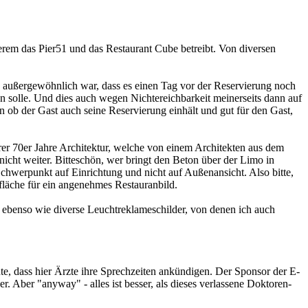
em das Pier51 und das Restaurant Cube betreibt. Von diversen
d außergewöhnlich war, dass es einen Tag vor der Reservierung noch
n solle. Und dies auch wegen Nichtereichbarkeit meinerseits dann auf
 ob der Gast auch seine Reservierung einhält und gut für den Gast,
hrer 70er Jahre Architektur, welche von einem Architekten aus dem
cht weiter. Bitteschön, wer bringt den Beton über der Limo in
 Schwerpunkt auf Einrichtung und nicht auf Außenansicht. Also bitte,
nfläche für ein angenehmes Restauranbild.
 ebenso wie diverse Leuchtreklameschilder, von denen ich auch
e, dass hier Ärzte ihre Sprechzeiten ankündigen. Der Sponsor der E-
er. Aber "anyway" - alles ist besser, als dieses verlassene Doktoren-