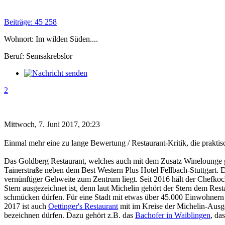
Beiträge: 45 258
Wohnort: Im wilden Süden....
Beruf: Semsakrebslor
2
Mittwoch, 7. Juni 2017, 20:23
Einmal mehr eine zu lange Bewertung / Restaurant-Kritik, die praktisc
Das Goldberg Restaurant, welches auch mit dem Zusatz Winelounge ge
Tainerstraße neben dem Best Western Plus Hotel Fellbach-Stuttgart. Die
vernünftiger Gehweite zum Zentrum liegt. Seit 2016 hält der Chefkoc
Stern ausgezeichnet ist, denn laut Michelin gehört der Stern dem Rest
schmücken dürfen. Für eine Stadt mit etwas über 45.000 Einwohnern is
2017 ist auch
Oettinger's Restaurant
mit im Kreise der Michelin-Ausge
bezeichnen dürfen. Dazu gehört z.B. das
Bachofer in Waiblingen
, da