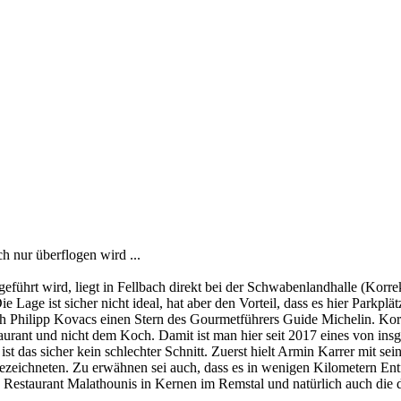
h nur überflogen wird ...
führt wird, liegt in Fellbach direkt bei der Schwabenlandhalle (Korr
 Lage ist sicher nicht ideal, hat aber den Vorteil, dass es hier Parkplä
h Philipp Kovacs einen Stern des Gourmetführers Guide Michelin. Korre
aurant und nicht dem Koch. Damit ist man hier seit 2017 eines von insg
t das sicher kein schlechter Schnitt. Zuerst hielt Armin Karrer mit se
zeichneten. Zu erwähnen sei auch, dass es in wenigen Kilometern Entfe
s Restaurant Malathounis in Kernen im Remstal und natürlich auch die di