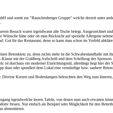
H und somit zur "Rauschenberger Gruppe" welche derzeit unter ander
.
unserem Besuch waren irgendwann alle Tische belegt. Ausgezeichnet un
le Wünsche hätte oder ob man Rücksicht auf spezielle Allergene nehme
f. Gut für das Restaurant, denn so kann man schon im Vorfeld abklären
 einen Betonklotz zu, denn nichts mehr ist die Schwabenlandhalle mit i
lasse mit der Goldberg Aufschrift und dem Schriftzug des Sponsors ni
 ist durchaus ein moderner Einrichtungsstil, allerdings liegt hier der
trupp dran oder spendiert dem Lokal eine vernünftige bzw. saubere Beto
gar. Diverse Kerzen und Bodenlampen beleuchten den Weg zum Inneren,
ingang irgendwelche leeren Tafeln, von denen man auch erwarten könnt
 Motiv freuen. Nur einfach als Beispiel oder Möglichkeit für den Betreib
nur abmontieren.