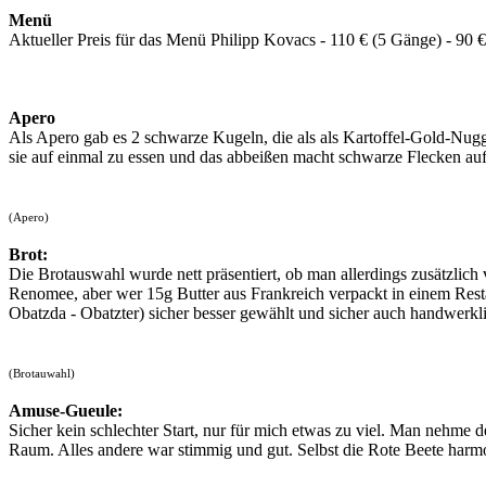
Menü
Aktueller Preis für das Menü Philipp Kovacs - 110 € (5 Gänge) - 90 
Apero
Als Apero gab es 2 schwarze Kugeln, die als als Kartoffel-Gold-Nug
sie auf einmal zu essen und das abbeißen macht schwarze Flecken au
(Apero)
Brot:
Die Brotauswahl wurde nett präsentiert, ob man allerdings zusätzlich v
Renomee, aber wer 15g Butter aus Frankreich verpackt in einem Restau
Obatzda - Obatzter) sicher besser gewählt und sicher auch handwerklic
(Brotauwahl)
Amuse-Gueule:
Sicher kein schlechter Start, nur für mich etwas zu viel. Man nehme d
Raum. Alles andere war stimmig und gut. Selbst die Rote Beete harmo