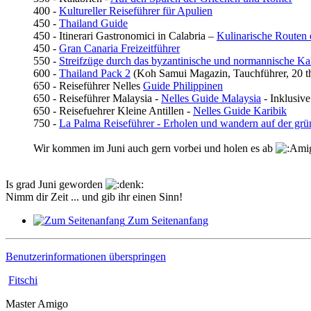
400 -
Kultureller Reiseführer für Apulien
450 -
Thailand Guide
450 - Itinerari Gastronomici in Calabria –
Kulinarische Routen 
450 -
Gran Canaria Freizeitführer
550 -
Streifzüge durch das byzantinische und normannische Ka
600 -
Thailand Pack 2
(Koh Samui Magazin, Tauchführer, 20 th
650 - Reiseführer Nelles
Guide Philippinen
650 - Reiseführer Malaysia -
Nelles Guide Malaysia
- Inklusive
650 - Reisefuehrer Kleine Antillen -
Nelles Guide Karibik
750 -
La Palma Reiseführer - Erholen und wandern auf der grü
Wir kommen im Juni auch gern vorbei und holen es ab
Is grad Juni geworden
Nimm dir Zeit ... und gib ihr einen Sinn!
Zum Seitenanfang
Benutzerinformationen überspringen
Fitschi
Master Amigo