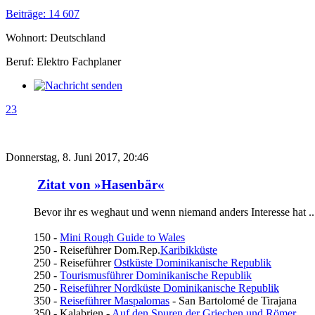
Beiträge: 14 607
Wohnort: Deutschland
Beruf: Elektro Fachplaner
23
Donnerstag, 8. Juni 2017, 20:46
Zitat von »Hasenbär«
Bevor ihr es weghaut und wenn niemand anders Interesse hat ... i
150 -
Mini Rough Guide to Wales
250 - Reiseführer Dom.Rep.
Karibikküste
250 - Reiseführer
Ostküste Dominikanische Republik
250 -
Tourismusführer Dominikanische Republik
250 -
Reiseführer Nordküste Dominikanische Republik
350 -
Reiseführer Maspalomas
- San Bartolomé de Tirajana
350 - Kalabrien -
Auf den Spuren der Griechen und Römer