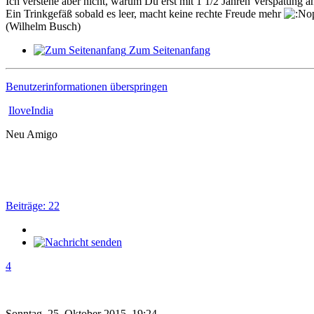
Ich verstehe aber nicht, warum Du erst mit 1 1/2 Jahren Verspätung a
Ein Trinkgefäß sobald es leer, macht keine rechte Freude mehr
(Wilhelm Busch)
Zum Seitenanfang
Benutzerinformationen überspringen
IloveIndia
Neu Amigo
Beiträge: 22
4
Sonntag, 25. Oktober 2015, 19:24