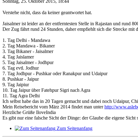
Sonntag, 25. Oktober 2015, 18:44
Verstehe nicht, dass da keiner geantwortet hat.
Jaisalmer ist leider an der entferntesten Stelle in Rajastan und rund 8
Der Zug fährt rund 24 Stunden, daher empfiehlt sich die Strecke mit
1. Tag Delhi - Mandawa
2. Tag Mandawa - Bikaner
3. Tag Bikaner - Jaisalmer
4. Tag Jaislamer
5. Tag Jaisalmer - Jodhpur
6. Tag evtl. Jodhur
7. Tag Jodhpur - Pushkar oder Ranakpur und Udaipur
8. Pushkar - Jaipur
9. Tag Jaipiur
10. Tag Jaipur über Fatehpur Sigri nach Agra
11. Tag Agra Delhi
Ich selbst habe das in 20 Tagen gemacht und dabei noch Udaipur, Ch
Mein Reisebericht vom März 2014 findet man unter
http://www.asleb
Herzliche Grüße IloveIndia
Es gibt nur eine falsche Sicht der Dinge: der Glaube die eigene Sicht se
Zum Seitenanfang