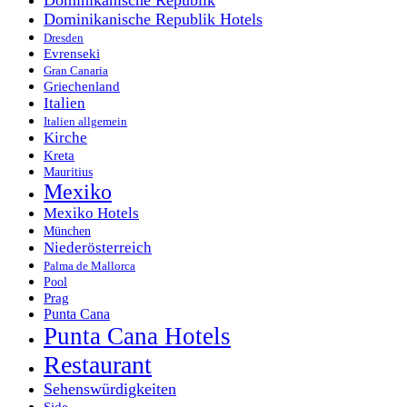
Dominikanische Republik Hotels
Dresden
Evrenseki
Gran Canaria
Griechenland
Italien
Italien allgemein
Kirche
Kreta
Mauritius
Mexiko
Mexiko Hotels
München
Niederösterreich
Palma de Mallorca
Pool
Prag
Punta Cana
Punta Cana Hotels
Restaurant
Sehenswürdigkeiten
Side