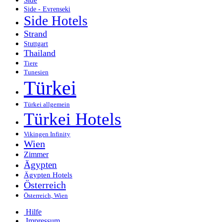
Side - Evrenseki
Side Hotels
Strand
Stuttgart
Thailand
Tiere
Tunesien
Türkei
Türkei allgemein
Türkei Hotels
Vikingen Infinity
Wien
Zimmer
Ägypten
Ägypten Hotels
Österreich
Österreich, Wien
Hilfe
Impressum