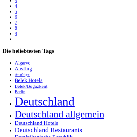
3
4
5
6
7
8
9
Die beliebtesten Tags
Algarve
Ausflug
Ausflüge
Belek Hotels
Belek/Boğazkent
Berlin
Deutschland
Deutschland allgemein
Deutschland Hotels
Deutschland Restaurants
Dominikanische Republik