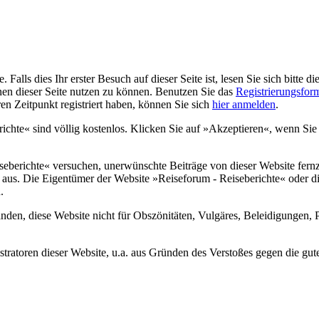
alls dies Ihr erster Besuch auf dieser Seite ist, lesen Sie sich bitte di
ionen dieser Seite nutzen zu können. Benutzen Sie das
Registrierungsfor
ren Zeitpunkt registriert haben, können Sie sich
hier anmelden
.
ichte« sind völlig kostenlos. Klicken Sie auf »Akzeptieren«, wenn Si
berichte« versuchen, unerwünschte Beiträge von dieser Website fernzuh
bst aus. Die Eigentümer der Website »Reiseforum - Reiseberichte« od
.
anden, diese Website nicht für Obszönitäten, Vulgäres, Beleidigungen, 
atoren dieser Website, u.a. aus Gründen des Verstoßes gegen die guten