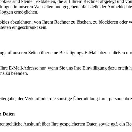
okies sind kleine Textdateien, die auf Ihrem Rechner abgelegt und v
llungen in unseren Webseiten und gegebenenfalls teile der Anmeldedate
nloggen ermöglichen.
okies abzulehnen, von Ihrem Rechner zu löschen, zu blockieren oder v
eiten eingeschränkt sein.
ng auf unseren Seiten über eine Bestätigungs-E-Mail abzuschließen un
 Ihre E-Mail-Adresse nur, wenn Sie uns Ihre Einwilligung dazu erteilt h
ns zu beenden.
Weitergabe, der Verkauf oder die sonstige Übermittlung Ihrer personenbe
n Daten
ntgeltliche Auskunft über Ihre gespeicherten Daten sowie ggf. ein R