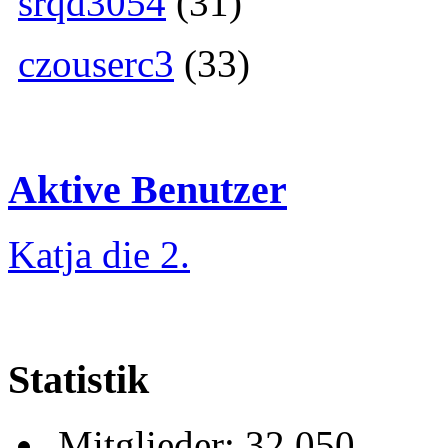
srqd3054
(31)
czouserc3
(33)
Aktive Benutzer
Katja die 2.
Statistik
Mitglieder: 32 050