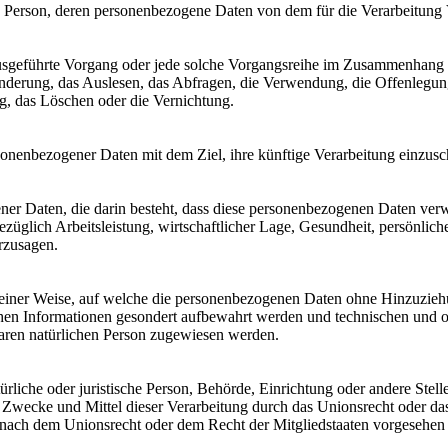
liche Person, deren personenbezogene Daten von dem für die Verarbeitung
en ausgeführte Vorgang oder jede solche Vorgangsreihe im Zusammenhang
nderung, das Auslesen, das Abfragen, die Verwendung, die Offenlegun
g, das Löschen oder die Vernichtung.
sonenbezogener Daten mit dem Ziel, ihre künftige Verarbeitung einzus
gener Daten, die darin besteht, dass diese personenbezogenen Daten ve
üglich Arbeitsleistung, wirtschaftlicher Lage, Gesundheit, persönlicher
rzusagen.
einer Weise, auf welche die personenbezogenen Daten ohne Hinzuziehun
chen Informationen gesondert aufbewahrt werden und technischen und o
rbaren natürlichen Person zugewiesen werden.
atürliche oder juristische Person, Behörde, Einrichtung oder andere Ste
Zwecke und Mittel dieser Verarbeitung durch das Unionsrecht oder das
nach dem Unionsrecht oder dem Recht der Mitgliedstaaten vorgesehen