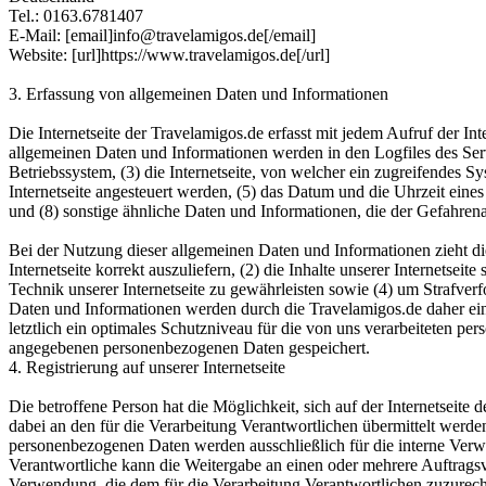
Tel.: 0163.6781407
E-Mail: [email]info@travelamigos.de[/email]
Website: [url]https://www.travelamigos.de[/url]
3. Erfassung von allgemeinen Daten und Informationen
Die Internetseite der Travelamigos.de erfasst mit jedem Aufruf der In
allgemeinen Daten und Informationen werden in den Logfiles des Se
Betriebssystem, (3) die Internetseite, von welcher ein zugreifendes S
Internetseite angesteuert werden, (5) das Datum und die Uhrzeit eines 
und (8) sonstige ähnliche Daten und Informationen, die der Gefahren
Bei der Nutzung dieser allgemeinen Daten und Informationen zieht di
Internetseite korrekt auszuliefern, (2) die Inhalte unserer Internetse
Technik unserer Internetseite zu gewährleisten sowie (4) um Strafve
Daten und Informationen werden durch die Travelamigos.de daher eine
letztlich ein optimales Schutzniveau für die von uns verarbeiteten p
angegebenen personenbezogenen Daten gespeichert.
4. Registrierung auf unserer Internetseite
Die betroffene Person hat die Möglichkeit, sich auf der Internetsei
dabei an den für die Verarbeitung Verantwortlichen übermittelt werde
personenbezogenen Daten werden ausschließlich für die interne Verw
Verantwortliche kann die Weitergabe an einen oder mehrere Auftragsver
Verwendung, die dem für die Verarbeitung Verantwortlichen zuzurechn