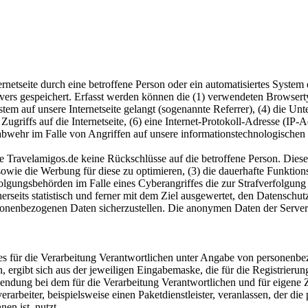
ternetseite durch eine betroffene Person oder ein automatisiertes Syst
rvers gespeichert. Erfasst werden können die (1) verwendeten Browser
ystem auf unsere Internetseite gelangt (sogenannte Referrer), (4) die U
Zugriffs auf die Internetseite, (6) eine Internet-Protokoll-Adresse (IP-
abwehr im Falle von Angriffen auf unsere informationstechnologischen
e Travelamigos.de keine Rückschlüsse auf die betroffene Person. Diese
ite sowie die Werbung für diese zu optimieren, (3) die dauerhafte Funkt
rfolgungsbehörden im Falle eines Cyberangriffes die zur Strafverfolgu
rseits statistisch und ferner mit dem Ziel ausgewertet, den Datensch
ersonenbezogenen Daten sicherzustellen. Die anonymen Daten der Server
te des für die Verarbeitung Verantwortlichen unter Angabe von persone
n, ergibt sich aus der jeweiligen Eingabemaske, die für die Registrier
endung bei dem für die Verarbeitung Verantwortlichen und für eigene 
arbeiter, beispielsweise einen Paketdienstleister, veranlassen, der die
en ist, nutzt.