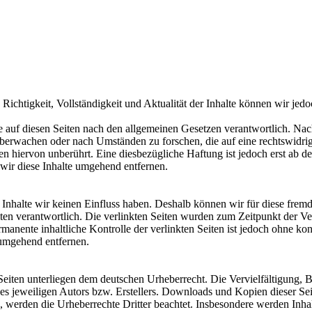
die Richtigkeit, Vollständigkeit und Aktualität der Inhalte können wir 
 auf diesen Seiten nach den allgemeinen Gesetzen verantwortlich. Nac
u überwachen oder nach Umständen zu forschen, die auf eine rechtswidri
 hiervon unberührt. Eine diesbezügliche Haftung ist jedoch erst ab d
ir diese Inhalte umgehend entfernen.
n Inhalte wir keinen Einfluss haben. Deshalb können wir für diese fre
 Seiten verantwortlich. Die verlinkten Seiten wurden zum Zeitpunkt der
manente inhaltliche Kontrolle der verlinkten Seiten ist jedoch ohne ko
umgehend entfernen.
n Seiten unterliegen dem deutschen Urheberrecht. Die Vervielfältigung,
 jeweiligen Autors bzw. Erstellers. Downloads und Kopien dieser Seite
n, werden die Urheberrechte Dritter beachtet. Insbesondere werden Inhal