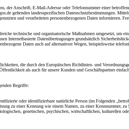
, der Anschrift, E-Mail-Adresse oder Telefonnummer einer betroffenen
os.de geltenden landesspezifischen Datenschutzbestimmungen. Mittel
enutzten und verarbeiteten personenbezogenen Daten informieren. Fern
hlreiche technische und organisatorische Maßnahmen umgesetzt, um eine
en Internetbasierte Datenübertragungen grundsätzlich Sicherheitslücke
nenbezogene Daten auch auf alternativen Wegen, beispielsweise telefoni
fflichkeiten, die durch den Europäischen Richtlinien- und Verordnun
ffentlichkeit als auch für unsere Kunden und Geschäftspartner einfach
genden Begriffe:
tifizierte oder identifizierbare natürliche Person (im Folgenden „betrof
uordnung zu einer Kennung wie einem Namen, zu einer Kennnummer, zu 
ischen, genetischen, psychischen, wirtschaftlichen, kulturellen oder so