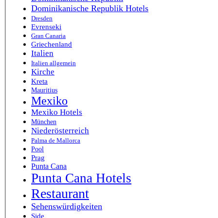
Dominikanische Republik Hotels
Dresden
Evrenseki
Gran Canaria
Griechenland
Italien
Italien allgemein
Kirche
Kreta
Mauritius
Mexiko
Mexiko Hotels
München
Niederösterreich
Palma de Mallorca
Pool
Prag
Punta Cana
Punta Cana Hotels
Restaurant
Sehenswürdigkeiten
Side