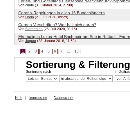
Ferien- und Golfanlage Fleesensee /Mecklenburg-Vorpomm
Von
cuate
(3. Oktober 2014, 21:00)
Corona-Regelungen in allen 16 Bundesländern
Von
Dodo
(21. Juli 2020, 09:29)
Corona Vorschriften? Wer hält sich daran?
Von
Sternedieb
(26. Juli 2020, 01:15)
Ehemaliges Luxus-Hotel Bachmair am See in Rottach -Eger
Von
Jaguar
(28. Januar 2018, 11:53)
1
2
3
4
5
6
7
…
15
Sortierung & Filterun
Sortierung nach
Im Zeitra
Hilfe
Impressum
Datenschutz