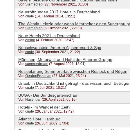
Bayern: Aktuelle Coronauflagen / Coronamaßnahmen
Von
Sternedieb
(27. November 2021, 01:00)
Neueröffnungen 2017 Hotels in Deutschland
Von
cuate
(14. Februar 2014, 13:21)
The Westin Leipzig oder wenn Mitarbeiter einen Supergau p
Von
Sternedieb
(5. Oktober 2021, 22:00)
Neue Hotels 2021 in Deutschland
Von
Amigo
(4. Februar 2020, 13:47)
Neuschwanstein: Ameron Alpseeresort & Spa
Von
cuate
(30. September 2021, 21:22)
München; Motorwelt und Hotel der Ameron Gruppe
Von
summerdream
(7. August 2021, 18:01)
Reiseplanung Sommerurlaub zwischen Rostock und Rügen
Von
GordonFreeman
(27. Mai 2021, 23:24)
Urlaub in Deutschland ist gefragt - das wissen auch Betrüger
Von
cuate
(7. Juli 2021, 10:21)
BUGA - Die Bundesgartenschau
Von
Hasenbär
(29. April 2021, 05:16)
Hotels - im Wandel der Zeit?
Von
cuate
(29. Januar 2021, 19:42)
Atlantic Hotel Hamburg
Von
cuate
(26. Juni 2009, 17:04)