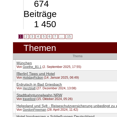
674
Beiträge
1 450
1
2
3
4
5
6
7
…
15
Themen
Thema
München
Von
Goethe_B1.1
(2. September 2025, 17:55)
[Berlin] Tipps und Hotel
Von
HolidayFiction
(14. Januar 2025, 06:49)
Erdrutsch in Bad Griesbach
Von
Herzblatt
(27. Dezember 2024, 13:08)
Stadtbahntunnelwahn NRW
Von
travellost
(15. Oktober 2024, 05:26)
Helgoland und Sylt - Reiseschutzversicherung unbedingt zu
Von
GordonFreeman
(28. April 2024, 11:42)
Hotel Insolvenzen + Schließungen Deutschland