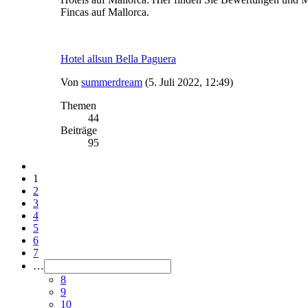
Fincas auf Mallorca.
Hotel allsun Bella Paguera
Von
summerdream
(5. Juli 2022, 12:49)
Themen
44
Beiträge
95
1
2
3
4
5
6
7
…
8
9
10