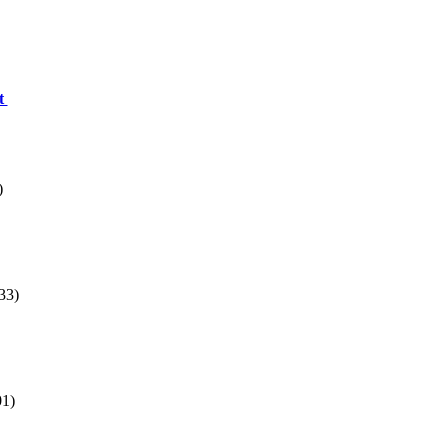
t
)
33)
01)