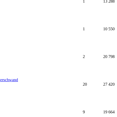
1
13 288
1
10 550
2
20 798
 verschwand
20
27 420
9
19 664