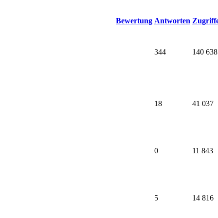
Bewertung
Antworten
Zugriff
344
140 638
18
41 037
0
11 843
5
14 816