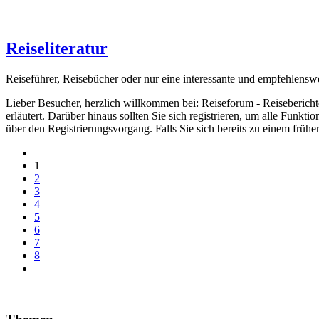
Reiseliteratur
Reiseführer, Reisebücher oder nur eine interessante und empfehlensw
Lieber Besucher, herzlich willkommen bei: Reiseforum - Reiseberichte. F
erläutert. Darüber hinaus sollten Sie sich registrieren, um alle Funkt
über den Registrierungsvorgang. Falls Sie sich bereits zu einem frühe
1
2
3
4
5
6
7
8