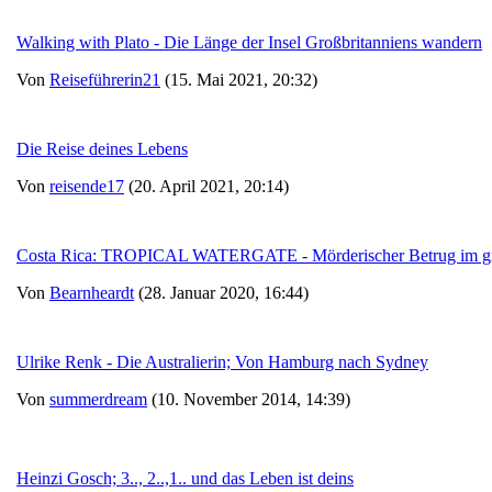
Walking with Plato - Die Länge der Insel Großbritanniens wandern
Von
Reiseführerin21
(15. Mai 2021, 20:32)
Die Reise deines Lebens
Von
reisende17
(20. April 2021, 20:14)
Costa Rica: TROPICAL WATERGATE - Mörderischer Betrug im gr
Von
Bearnheardt
(28. Januar 2020, 16:44)
Ulrike Renk - Die Australierin; Von Hamburg nach Sydney
Von
summerdream
(10. November 2014, 14:39)
Heinzi Gosch; 3.., 2..,1.. und das Leben ist deins