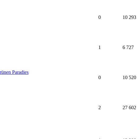
0
10 293
1
6 727
ünen Paradies
0
10 520
2
27 602