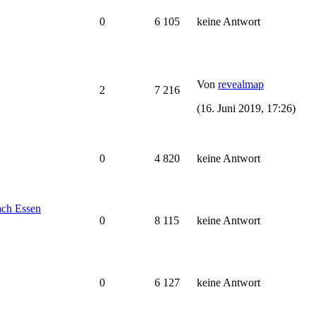
0
6 105
keine Antwort
Von
revealmap
2
7 216
(16. Juni 2019, 17:26)
0
4 820
keine Antwort
ach Essen
0
8 115
keine Antwort
0
6 127
keine Antwort