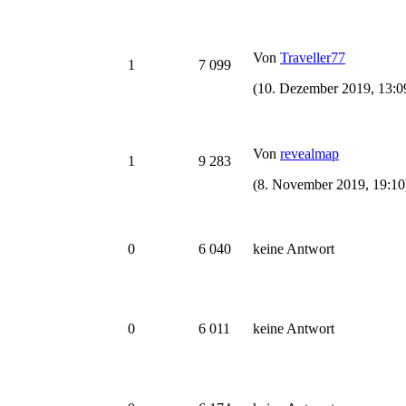
Von
Traveller77
1
7 099
(10. Dezember 2019, 13:0
Von
revealmap
1
9 283
(8. November 2019, 19:10
0
6 040
keine Antwort
0
6 011
keine Antwort