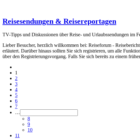
Reisesendungen & Reisereportagen
TV-Tipps und Diskussionen über Reise- und Urlaubssendungen im F
Lieber Besucher, herzlich willkommen bei: Reiseforum - Reiseberichte. F
erläutert. Darüber hinaus sollten Sie sich registrieren, um alle Funkt
über den Registrierungsvorgang. Falls Sie sich bereits zu einem frühe
1
2
3
4
5
6
7
…
8
9
10
11