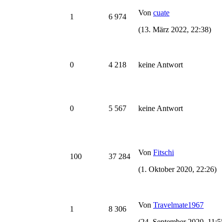
Von
cuate
1
6 974
(13. März 2022, 22:38)
0
4 218
keine Antwort
0
5 567
keine Antwort
Von
Fitschi
100
37 284
(1. Oktober 2020, 22:26)
Von
Travelmate1967
1
8 306
(24. September 2020, 11:5