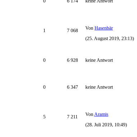
0
6 174
keine Antwort
Von
Hasenbär
1
7 068
(25. August 2019, 23:13)
0
6 928
keine Antwort
0
6 347
keine Antwort
Von
Aramis
5
7 211
(28. Juli 2019, 10:49)