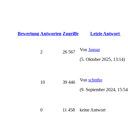
Bewertung
Antworten
Zugriffe
Letzte Antwort
Von
Jaguar
2
26 567
(5. Oktober 2025, 13:14)
Von
schntho
10
39 446
(9. September 2024, 15:54
0
11 458
keine Antwort