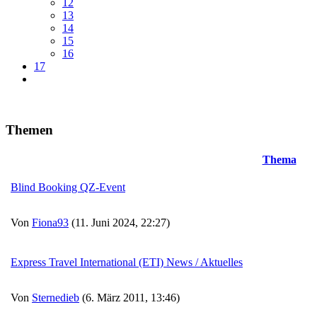
12
13
14
15
16
17
Themen
Thema
Blind Booking QZ-Event
Von
Fiona93
(11. Juni 2024, 22:27)
Express Travel International (ETI) News / Aktuelles
Von
Sternedieb
(6. März 2011, 13:46)