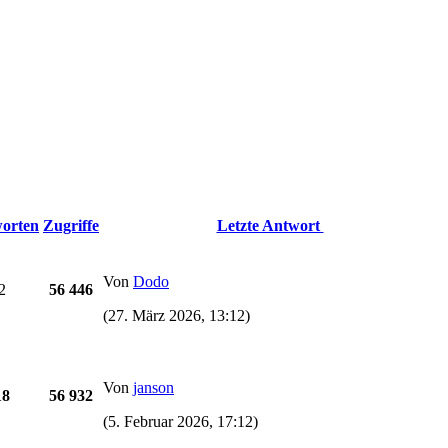
orten
Zugriffe
Letzte Antwort
Von
Dodo
2
56 446
(27. März 2026, 13:12)
Von
janson
18
56 932
(5. Februar 2026, 17:12)