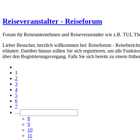
Reiseveranstalter - Reiseforum
Forum für Reiseunternehmen und Reiseveranstalter wie z.B. TUI, Thoma
Lieber Besucher, herzlich willkommen bei: Reiseforum - Reiseberichte. F
erläutert. Darüber hinaus sollten Sie sich registrieren, um alle Funkt
über den Registrierungsvorgang. Falls Sie sich bereits zu einem frühe
1
2
3
4
5
6
7
…
8
9
10
11