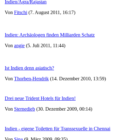
Indien/Agra/Rajastan
Von
Fitschi
(7. August 2011, 16:17)
Indien: Archäologen finden Milliarden Schatz
Von
angie
(5. Juli 2011, 11:44)
Ist Indien denn asiatisch?
Von
Thorben-Hendrik
(14. Dezember 2010, 13:59)
Drei neue Trident Hotels für Indien!
Von
Sternedieb
(30. Dezember 2009, 00:14)
Indien - eigene Toiletten für Transsexuelle in Chennai
Von
Sina
(9. März 2009, 09:35)