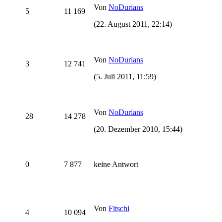
Von
NoDurians
5
11 169
(22. August 2011, 22:14)
Von
NoDurians
3
12 741
(5. Juli 2011, 11:59)
Von
NoDurians
28
14 278
(20. Dezember 2010, 15:44)
0
7 877
keine Antwort
Von
Fitschi
4
10 094