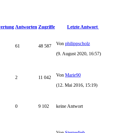
ertung
Antworten
Zugriffe
Letzte Antwort
Von
philippscholz
61
48 587
(9. August 2020, 16:57)
Von
Marie90
2
11 042
(12. Mai 2016, 15:19)
0
9 102
keine Antwort
Von
Sternedieb