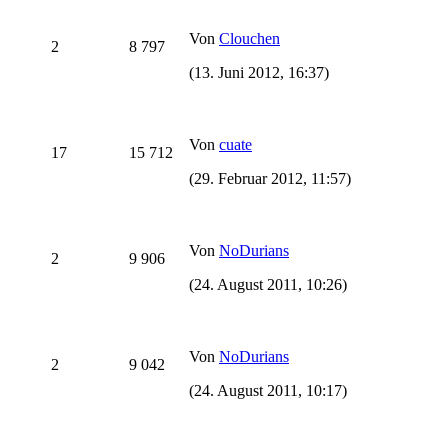
Von
Clouchen
2
8 797
(13. Juni 2012, 16:37)
Von
cuate
17
15 712
(29. Februar 2012, 11:57)
Von
NoDurians
2
9 906
(24. August 2011, 10:26)
Von
NoDurians
2
9 042
(24. August 2011, 10:17)