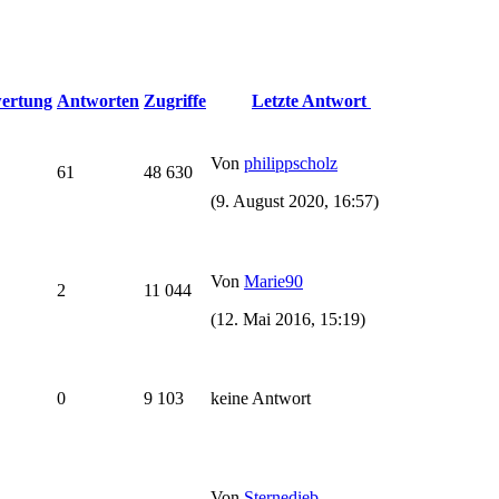
ertung
Antworten
Zugriffe
Letzte Antwort
Von
philippscholz
61
48 630
(9. August 2020, 16:57)
Von
Marie90
2
11 044
(12. Mai 2016, 15:19)
0
9 103
keine Antwort
Von
Sternedieb