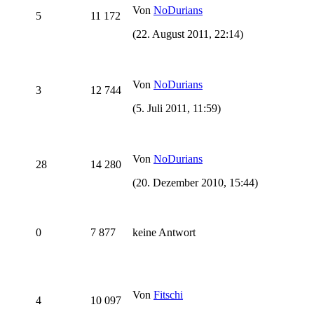
Von
NoDurians
5
11 172
(22. August 2011, 22:14)
Von
NoDurians
3
12 744
(5. Juli 2011, 11:59)
Von
NoDurians
28
14 280
(20. Dezember 2010, 15:44)
0
7 877
keine Antwort
Von
Fitschi
4
10 097