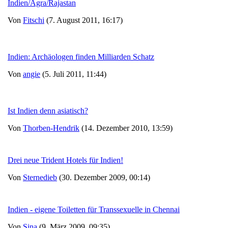
Indien/Agra/Rajastan
Von
Fitschi
(7. August 2011, 16:17)
Indien: Archäologen finden Milliarden Schatz
Von
angie
(5. Juli 2011, 11:44)
Ist Indien denn asiatisch?
Von
Thorben-Hendrik
(14. Dezember 2010, 13:59)
Drei neue Trident Hotels für Indien!
Von
Sternedieb
(30. Dezember 2009, 00:14)
Indien - eigene Toiletten für Transsexuelle in Chennai
Von
Sina
(9. März 2009, 09:35)