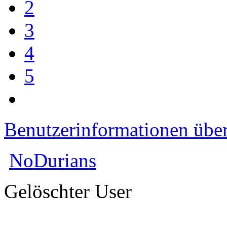
2
3
4
5
Benutzerinformationen übe
NoDurians
Gelöschter User